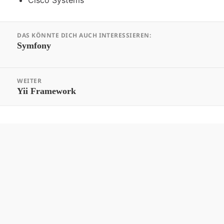
Cisco Systems
Beitrags-
DAS KÖNNTE DICH AUCH INTERESSIEREN:
Navigation
Vorheriger
Symfony
Beitrag:
WEITER
Nächster
Yii Framework
Beitrag: