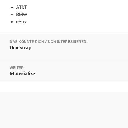
AT&T
BMW
eBay
Beitrags-
DAS KÖNNTE DICH AUCH INTERESSIEREN:
Navigation
Vorheriger
Bootstrap
Beitrag:
WEITER
Nächster
Materialize
Beitrag: