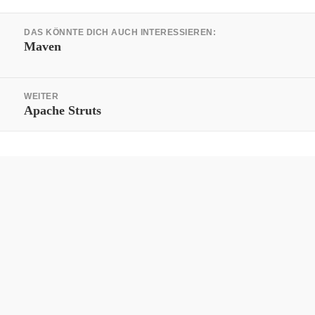
Beitrags-
DAS KÖNNTE DICH AUCH INTERESSIEREN:
Navigation
Vorheriger
Maven
Beitrag:
WEITER
Nächster
Apache Struts
Beitrag: