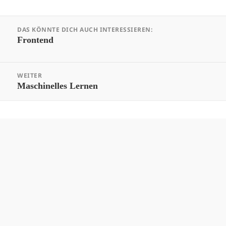
Beitrags-
DAS KÖNNTE DICH AUCH INTERESSIEREN:
Navigation
Vorheriger
Frontend
Beitrag:
WEITER
Nächster
Maschinelles Lernen
Beitrag: