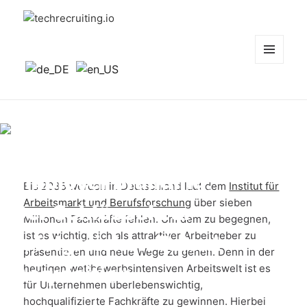
techrecruiting.io
MENÜ
UND
WIDGETS
Active Sourcing und
Employer Branding:
Bis 2035 werden in Deutschland laut dem
Institut für
Arbeitsmarkt und Berufsforschung
über sieben
Der Schlüssel zur
Millionen Fachkräfte fehlen. Um dem zu begegnen,
ist es wichtig, sich als attraktiver Arbeitgeber zu
erfolgreichen Talent
präsentieren und neue Wege zu gehen. Denn in der
heutigen wettbewerbsintensiven Arbeitswelt ist es
Acquisition
für Unternehmen überlebenswichtig,
hochqualifizierte Fachkräfte zu gewinnen. Hierbei