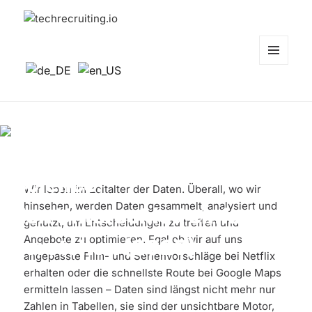
techrecruiting.io
MENÜ
UND
WIDGETS
Data Engineering & Data
Science:
Wir leben im Zeitalter der Daten. Überall, wo wir
hinsehen, werden Daten gesammelt, analysiert und
den Unterschied einfach
genutzt, um Entscheidungen zu treffen und
Angebote zu optimieren. Egal ob wir auf uns
verstehen (2025)
angepasste Film- und Serienvorschläge bei Netflix
erhalten oder die schnellste Route bei Google Maps
ermitteln lassen – Daten sind längst nicht mehr nur
Zahlen in Tabellen, sie sind der unsichtbare Motor,