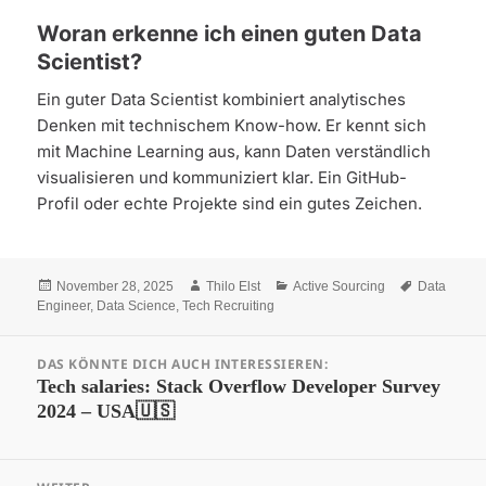
Woran erkenne ich einen guten Data
Scientist?
Ein guter Data Scientist kombiniert analytisches
Denken mit technischem Know-how. Er kennt sich
mit Machine Learning aus, kann Daten verständlich
visualisieren und kommuniziert klar. Ein GitHub-
Profil oder echte Projekte sind ein gutes Zeichen.
Veröffentlicht
Autor
Kategorien
Schlagwört
November 28, 2025
Thilo Elst
Active Sourcing
Data
am
Engineer
,
Data Science
,
Tech Recruiting
Beitrags-
DAS KÖNNTE DICH AUCH INTERESSIEREN:
Navigation
Vorheriger
Tech salaries: Stack Overflow Developer Survey
2024 – USA🇺🇸
Beitrag: