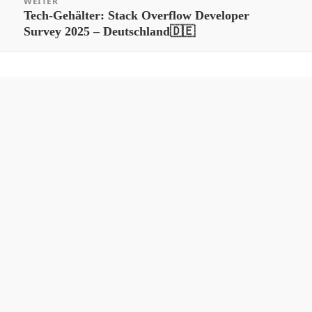
WEITER
Nächster
Tech-Gehälter: Stack Overflow Developer
Survey 2025 – Deutschland🇩🇪
Beitrag: