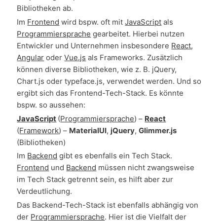
Bibliotheken ab.
Im
Frontend
wird bspw. oft mit
JavaScript
als
Programmiersprache
gearbeitet. Hierbei nutzen
Entwickler und Unternehmen insbesondere
React
,
Angular
oder
Vue.js
als Frameworks. Zusätzlich
können diverse Bibliotheken, wie z. B. jQuery,
Chart.js oder typeface.js, verwendet werden. Und so
ergibt sich das Frontend-Tech-Stack. Es könnte
bspw. so aussehen:
JavaScript
(
Programmiersprache
) –
React
(
Framework
) –
MaterialUI
,
jQuery
,
Glimmer.js
(Bibliotheken)
Im
Backend
gibt es ebenfalls ein Tech Stack.
Frontend
und
Backend
müssen nicht zwangsweise
im Tech Stack getrennt sein, es hilft aber zur
Verdeutlichung.
Das Backend-Tech-Stack ist ebenfalls abhängig von
der
Programmiersprache
. Hier ist die Vielfalt der