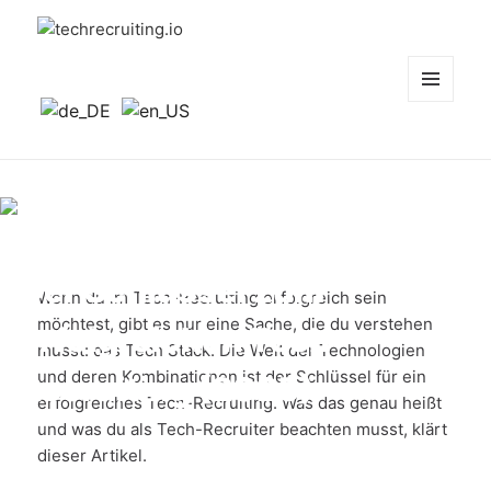
techrecruiting.io
MENÜ
UND
WIDGETS
Tech Stack:
Der Schlüssel zum
Wenn du im Tech-Recruiting erfolgreich sein
möchtest, gibt es nur eine Sache, die du verstehen
erfolgreichen Tech-
musst: das Tech Stack. Die Welt der Technologien
und deren Kombinationen ist der Schlüssel für ein
Recruiting (2025)
erfolgreiches Tech-Recruiting. Was das genau heißt
und was du als Tech-Recruiter beachten musst, klärt
dieser Artikel.