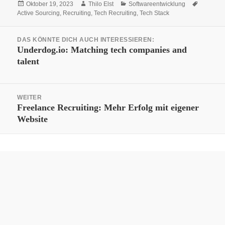
Veröffentlicht
Autor
Kategorien
Schlagwö
Oktober 19, 2023
Thilo Elst
Softwareentwicklung
am
Active Sourcing
,
Recruiting
,
Tech Recruiting
,
Tech Stack
Beitrags-
DAS KÖNNTE DICH AUCH INTERESSIEREN:
Navigation
Vorheriger
Underdog.io: Matching tech companies and
talent
Beitrag:
WEITER
Nächster
Freelance Recruiting: Mehr Erfolg mit eigener
Website
Beitrag: