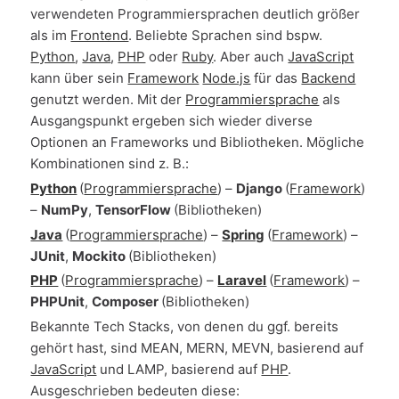
verwendeten Programmiersprachen deutlich größer
als im
Frontend
. Beliebte Sprachen sind bspw.
Python
,
Java
,
PHP
oder
Ruby
. Aber auch
JavaScript
kann über sein
Framework
Node.js
für das
Backend
genutzt werden. Mit der
Programmiersprache
als
Ausgangspunkt ergeben sich wieder diverse
Optionen an Frameworks und Bibliotheken. Mögliche
Kombinationen sind z. B.:
Python
(
Programmiersprache
) –
Django
(
Framework
)
–
NumPy
,
TensorFlow
(Bibliotheken)
Java
(
Programmiersprache
) –
Spring
(
Framework
) –
JUnit
,
Mockito
(Bibliotheken)
PHP
(
Programmiersprache
) –
Laravel
(
Framework
) –
PHPUnit
,
Composer
(Bibliotheken)
Bekannte Tech Stacks, von denen du ggf. bereits
gehört hast, sind MEAN, MERN, MEVN, basierend auf
JavaScript
und LAMP, basierend auf
PHP
.
Ausgeschrieben bedeuten diese: